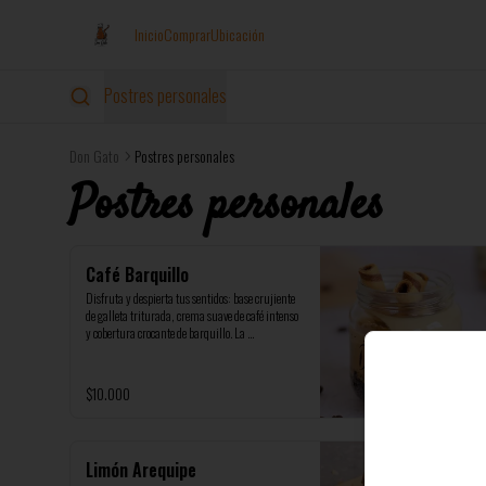
Inicio
Comprar
Ubicación
Postres personales
Don Gato
Postres personales
Postres personales
Café Barquillo
Disfruta y despierta tus sentidos: base crujiente 
de galleta triturada, crema suave de café intenso 
y cobertura crocante de barquillo. La 
sofisticación del café y la textura perfecta. En 
elegante frasco de vidrio de 200ml, ideal para 
un capricho personal.
$10.000
Limón Arequipe