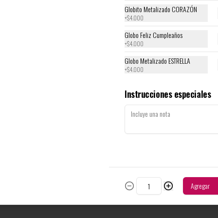
$10.000
Globito Metalizado CORAZÓN
+
$4.000
Globo Feliz Cumpleaños
Tradicional Frutos Rojos
+
$4.000
Disfruta de una base crujiente de galleta 
triturada que acoge una suave y cremosa capa 
Globo Metalizado ESTRELLA
con sabor a leche, coronada con una exquisita 
+
$4.000
cobertura de frutos rojos. Presentado en un 
elegante frasco de vidrio de 200ml, perfecto 
para un capricho personal
$10.000
Instrucciones especiales
Agregar