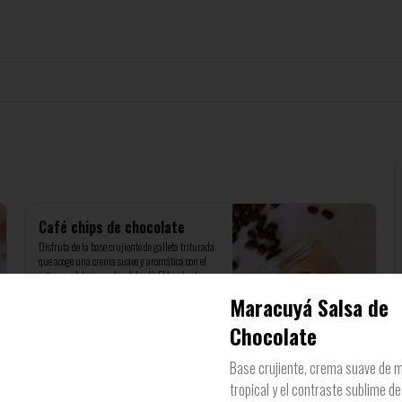
Café chips de chocolate
Disfruta de la base crujiente de galleta triturada 
que acoge una crema suave y aromática con el 
intenso y delicioso sabor del café. El broche de oro 
llega con una generosa cobertura de chips de 
Maracuyá Salsa de
chocolate, Presentado en frasco de vidrio de 
200ml, perfecto para un capricho personal
$10.000
Chocolate
Base crujiente, crema suave de 
Limón con galleta y leche
tropical y el contraste sublime d