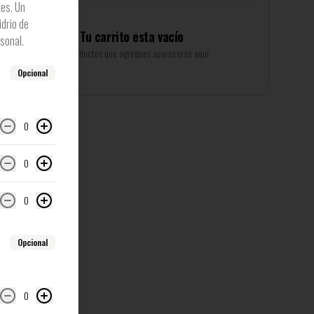
es. Un
idrio de
Tu carrito esta vacío
sonal.
Los productos que agregues aparecerán aquí
Opcional
0
0
0
Opcional
0