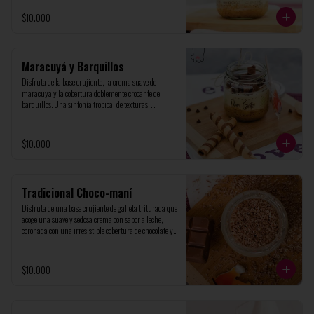
$10.000
Maracuyá y Barquillos
Disfruta de la base crujiente, la crema suave de 
maracuyá y la cobertura doblemente crocante de 
barquillos. Una sinfonía tropical de texturas. 
Presentado en frasco de vidrio de 200ml, perfecto para 
un capricho personal
$10.000
Tradicional Choco-maní
Disfruta de una base crujiente de galleta triturada que 
acoge una suave y sedosa crema con sabor a leche, 
coronada con una irresistible cobertura de chocolate y 
el crocante perfecto de maní triturado. presentado en 
un elegante frasco de vidrio de 200ml, perfecto para 
un capricho personal
$10.000