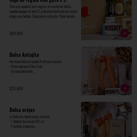
Esta caja especial para regalar en cualquier fecha, 
puedes escoger en total 5 productos dentro de los cuales 
eliges una bebida. Decoración incluida: Papel picado, 
dulces varios, moño y tarjeta personalizada (recuerda 
indicar el mensaje)
$89.400
Bolsa Antojito
Hermosa bolsa en papel Kraft que incluye: 

- Postre personal Don Gato

- Un complemento

Decoración incluida: Papel picado, dulces varios, 
moño y tarjeta personalizada
$28.000
Bolsa orejas
La bolsa de regalo orejas incluye:

- 1. Botella de vino de 187 ml

- 1 Galleta artesanal.

- Globito metalizado

Decoración incluida: Papel picado, dulces varios, 