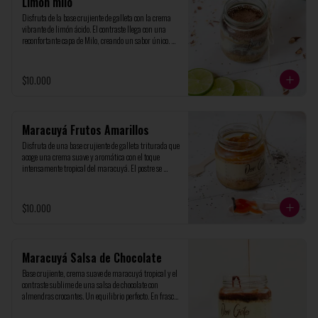
Limón milo
Disfruta de la base crujiente de galleta con la crema 
vibrante de limón ácido. El contraste llega con una 
reconfortante capa de Milo, creando un sabor único. 
Presentado en un elegante frasco de vidrio de 200ml, 
ideal para un capricho personal
$10.000
Maracuyá Frutos Amarillos
Disfruta de una base crujiente de galleta triturada que 
acoge una crema suave y aromática con el toque 
intensamente tropical del maracuyá. El postre se 
corona con nuestra confitura artesanal de frutos 
amarillos. Presentado en un elegante frasco de vidrio 
de 200ml, ideal para un capricho personal
$10.000
Maracuyá Salsa de Chocolate
Base crujiente, crema suave de maracuyá tropical y el 
contraste sublime de una salsa de chocolate con 
almendras crocantes. Un equilibrio perfecto. En frasco 
de vidrio de 200ml, ideal para un capricho personal.