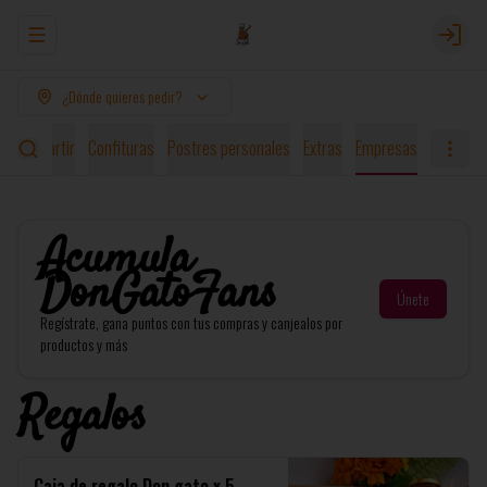
Abrir menu de navegación
Login
¿Dónde quieres pedir?
ra compartir
Confituras
Postres personales
Extras
Empresas
Acumula
DonGatoFans
Únete
Regístrate, gana puntos con tus compras y canjealos por
productos y más
Regalos
Caja de regalo Don gato x 5