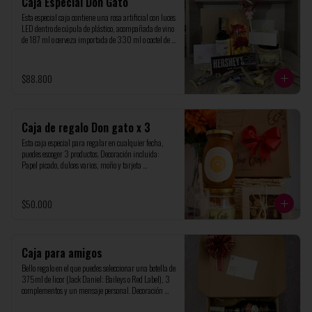
Caja Especial Don Gato
Esta especial caja contiene una rosa artificial con luces 
LED dentro de cúpula de plástico, acompañada de vino 
de 187 ml o cerveza importada de 330 ml o coctel de 
ron, postres personal, torta personal y 2 (dos) galletas 
artesanales o una exquisita chocolatina de tu elección.

Decoración incluida: Papel picado, dulces varios, 
$88.800
moño y tarjeta personalizada (recuerda indicar el 
mensaje)
Caja de regalo Don gato x 3
Esta caja especial para regalar en cualquier fecha, 
puedes escoger 3 productos. Decoración incluida: 
Papel picado, dulces varios, moño y tarjeta 
personalizada (recuerda indicar el mensaje)
$50.000
Caja para amigos
Bello regalo en el que puedes seleccionar una botella de 
375ml de licor (Jack Daniel; Baileys o Red Label), 3 
complementos y un mensaje personal. Decoración 
incluida: Papel picado, dulces varios, moño y tarjeta 