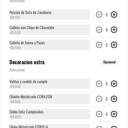
Seleccione
Porción de Torta de Zanahoria
0
+
$8.100
Galleta con Chips de Chocolate
0
+
$5.500
Galleta de Avena y Pasas
0
+
$5.500
Decoracion extra
Opcional
Conócenos
Seleccione
Zona de Delivery
Velitas y confeti de cumple
0
Términos y condiciones
+
$4.000
Política de privacidad
Globito Metalizado CORAZÓN
0
+
$4.000
Redes sociales
Globo Feliz Cumpleaños
0
+
$4.000
Instagram
Globo Metalizado ESTRELLA
Facebook