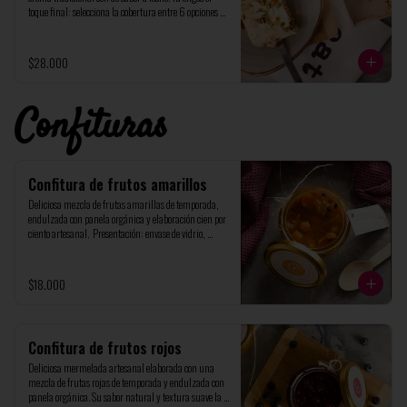
toque final: selecciona la cobertura entre 6 opciones 
exclusivas; frutos amarillos, frutos rojos, macadamia 
y semillas de calabaza, avellanas y almendra; 
almendra y nuez; choco-maní. Contenido neto de 
$28.000
450g, empacado en caja DON GATO. Ideal 4 para 
porciones.
Confituras
Confitura de frutos amarillos
Deliciosa mezcla de frutas amarillas de temporada, 
endulzada con panela orgánica y elaboración cien por 
ciento artesanal.  Presentación: envase de vidrio, 
contenido: 220ml
$18.000
Confitura de frutos rojos
Deliciosa mermelada artesanal elaborada con una 
mezcla de frutas rojas de temporada y endulzada con 
panela orgánica. Su sabor natural y textura suave la 