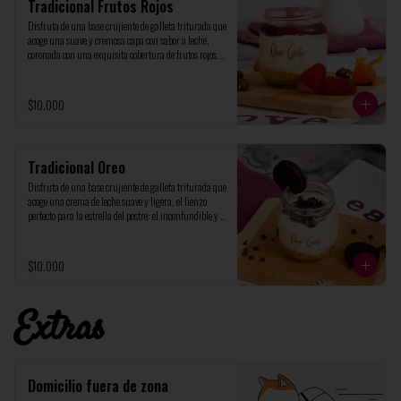
Tradicional Frutos Rojos
Disfruta de una base crujiente de galleta triturada que 
acoge una suave y cremosa capa con sabor a leche, 
coronada con una exquisita cobertura de frutos rojos. 
Presentado en un elegante frasco de vidrio de 200ml, 
perfecto para un capricho personal
$10.000
Tradicional Oreo
Disfruta de una base crujiente de galleta triturada que 
acoge una crema de leche suave y ligera, el lienzo 
perfecto para la estrella del postre: el inconfundible y 
delicioso sabor de la clásica galleta Oreo. Presentado en 
un elegante frasco de vidrio de 200ml, perfecto para 
un capricho personal
$10.000
Extras
Domicilio fuera de zona