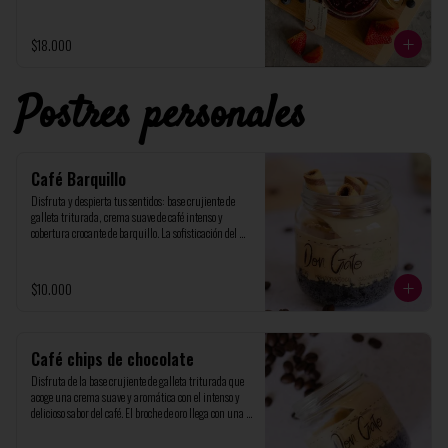
hacen ideal para acompañar panes, postres o quesos. 
Presentación en envase de vidrio de 220 ml, cuidando 
cada detalle del proceso artesanal.
$18.000
Postres personales
Café Barquillo
Disfruta y despierta tus sentidos: base crujiente de 
galleta triturada, crema suave de café intenso y 
cobertura crocante de barquillo. La sofisticación del 
café y la textura perfecta. En elegante frasco de vidrio 
de 200ml, ideal para un capricho personal.
$10.000
Café chips de chocolate
Disfruta de la base crujiente de galleta triturada que 
acoge una crema suave y aromática con el intenso y 
delicioso sabor del café. El broche de oro llega con una 
generosa cobertura de chips de chocolate, Presentado 
en frasco de vidrio de 200ml, perfecto para un 