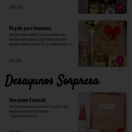
personalizada (recuerda indicar el mensaje).
$166.500
Regalo para humanos
Don gato ofrece a todos los humanos este combo, 
incluye: postre personal, globo metalizado, torta 
personal y bebida (vino de 187 ml o cóctel de ron), no 
olvides indicarme si deseas un globo de corazón o de 
estrella
$72.000
Desayunos Sorpresa
Desayuno Esencial
Una bonita sorpresa para iniciar la mañana. Este 
desayuno contiene tres productos:

- Jugo de fruta natural

- Sánduche en pan ciabata provenzal (Jamón de cerdo, 
pavo o vegetariano, queso, vegetales (cogollos y tomate 
cherry) y aderezo, y
